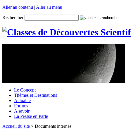
Aller au contenu
|
Aller au menu
|
Rechercher
Le Concept
Thèmes et Destinations
Actualité
Forums
A savoir
La Presse en Parle
Accueil du site
> Documents internes