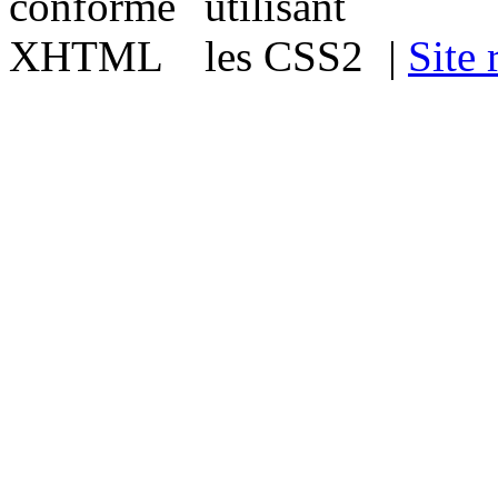
|
Site 