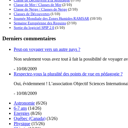
Classe de Découverte à la Montagne
(1/10)
Classe de Mer / Classes de Mer
(2/10)
Classe de Neige / Classes de Neige
(2/10)
Classes de Découvertes
(1/10)
Journée Mondiale des Zones Humides RAMSAR
(10/10)
Semaine Européenne des Requins
(2/10)
Sortie du logiciel SPIP 2.0
(1/10)
Derniers commentaires
Peut-on voyager vers un autre pays ?
Non seulement vous avez tout à fait la possibilité de voyager ave
- 10/08/2009
Respectez-vous la pluralité des points de vue en pédagogie ?
Oui, évidemment ! L’association Objectif Sciences International 
- 10/08/2009
Astronomie
(6/26)
6-7 ans
(14/26)
Energies
(8/26)
Québec (Canada)
(3/26)
Physique
(15/26)