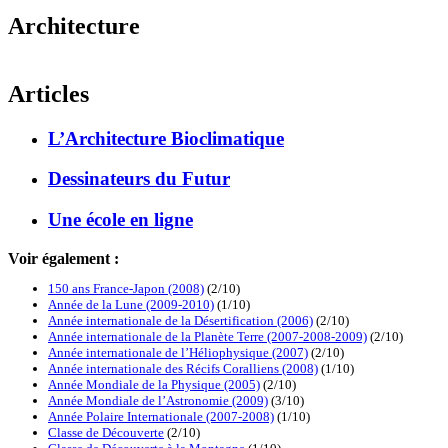
Architecture
Articles
L’Architecture Bioclimatique
Dessinateurs du Futur
Une école en ligne
Voir également :
150 ans France-Japon (2008)
(2/10)
Année de la Lune (2009-2010)
(1/10)
Année internationale de la Désertification (2006)
(2/10)
Année internationale de la Planète Terre (2007-2008-2009)
(2/10)
Année internationale de l’Héliophysique (2007)
(2/10)
Année internationale des Récifs Coralliens (2008)
(1/10)
Année Mondiale de la Physique (2005)
(2/10)
Année Mondiale de l’Astronomie (2009)
(3/10)
Année Polaire Internationale (2007-2008)
(1/10)
Classe de Découverte
(2/10)