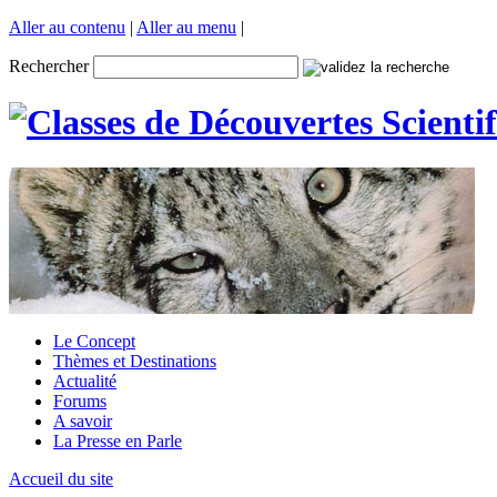
Aller au contenu
|
Aller au menu
|
Rechercher
Le Concept
Thèmes et Destinations
Actualité
Forums
A savoir
La Presse en Parle
Accueil du site