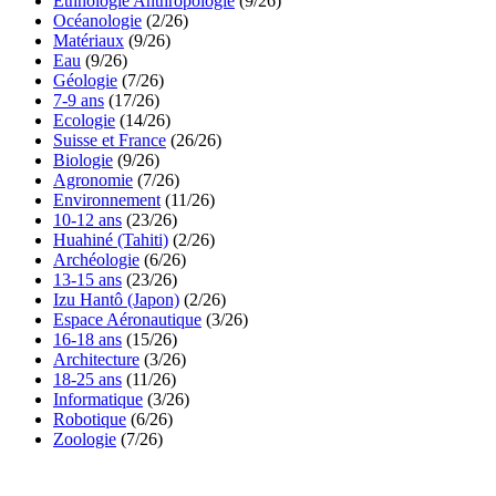
Ethnologie Anthropologie
(9/26)
Océanologie
(2/26)
Matériaux
(9/26)
Eau
(9/26)
Géologie
(7/26)
7-9 ans
(17/26)
Ecologie
(14/26)
Suisse et France
(26/26)
Biologie
(9/26)
Agronomie
(7/26)
Environnement
(11/26)
10-12 ans
(23/26)
Huahiné (Tahiti)
(2/26)
Archéologie
(6/26)
13-15 ans
(23/26)
Izu Hantô (Japon)
(2/26)
Espace Aéronautique
(3/26)
16-18 ans
(15/26)
Architecture
(3/26)
18-25 ans
(11/26)
Informatique
(3/26)
Robotique
(6/26)
Zoologie
(7/26)