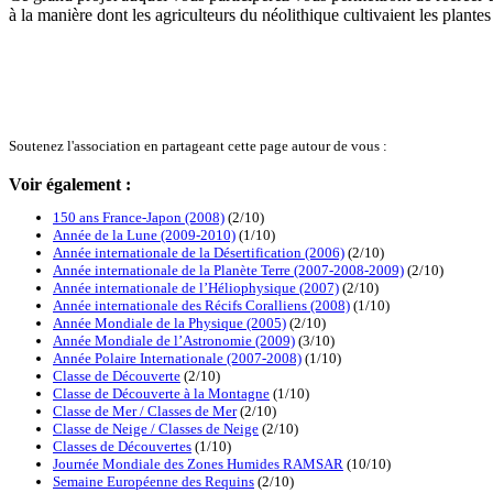
à la manière dont les agriculteurs du néolithique cultivaient les plantes
Soutenez l'association en partageant cette page autour de vous :
Voir également :
150 ans France-Japon (2008)
(2/10)
Année de la Lune (2009-2010)
(1/10)
Année internationale de la Désertification (2006)
(2/10)
Année internationale de la Planète Terre (2007-2008-2009)
(2/10)
Année internationale de l’Héliophysique (2007)
(2/10)
Année internationale des Récifs Coralliens (2008)
(1/10)
Année Mondiale de la Physique (2005)
(2/10)
Année Mondiale de l’Astronomie (2009)
(3/10)
Année Polaire Internationale (2007-2008)
(1/10)
Classe de Découverte
(2/10)
Classe de Découverte à la Montagne
(1/10)
Classe de Mer / Classes de Mer
(2/10)
Classe de Neige / Classes de Neige
(2/10)
Classes de Découvertes
(1/10)
Journée Mondiale des Zones Humides RAMSAR
(10/10)
Semaine Européenne des Requins
(2/10)