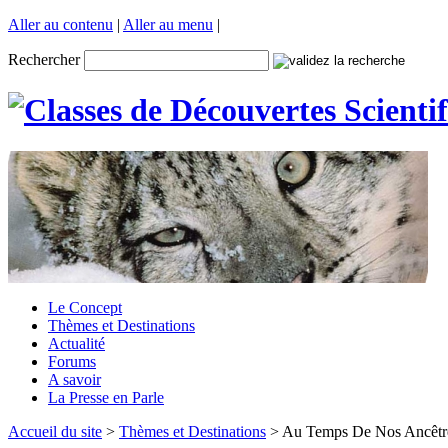
Aller au contenu
|
Aller au menu
|
Rechercher
Le Concept
Thèmes et Destinations
Actualité
Forums
A savoir
La Presse en Parle
Accueil du site
>
Thèmes et Destinations
> Au Temps De Nos Ancêtr