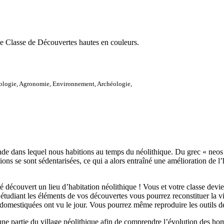
e Classe de Découvertes hautes en couleurs.
ologie, Agronomie, Environnement, Archéologie,
de dans lequel nous habitions au temps du néolithique. Du grec « neos » 
ns se sont sédentarisées, ce qui a alors entraîné une amélioration de l’
 découvert un lieu d’habitation néolithique ! Vous et votre classe devie
 étudiant les éléments de vos découvertes vous pourrez reconstituer la 
omestiquées ont vu le jour. Vous pourrez même reproduire les outils de n
une partie du village néolithique afin de comprendre l’évolution des ho