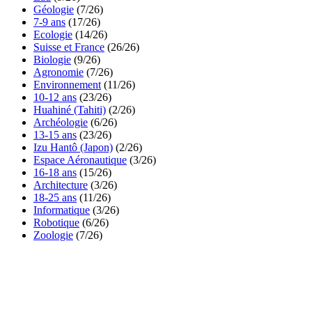
Géologie
(7/26)
7-9 ans
(17/26)
Ecologie
(14/26)
Suisse et France
(26/26)
Biologie
(9/26)
Agronomie
(7/26)
Environnement
(11/26)
10-12 ans
(23/26)
Huahiné (Tahiti)
(2/26)
Archéologie
(6/26)
13-15 ans
(23/26)
Izu Hantô (Japon)
(2/26)
Espace Aéronautique
(3/26)
16-18 ans
(15/26)
Architecture
(3/26)
18-25 ans
(11/26)
Informatique
(3/26)
Robotique
(6/26)
Zoologie
(7/26)