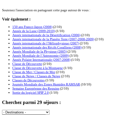
Soutenez l'association en partageant cette page autour de vous :
Voir également :
150 ans France-Japon (2008)
(2/10)
Année de la Lune (2009-2010)
(1/10)
Année internationale de la Désertification (2006)
(2/10)
Année internationale de la Planète Terre (2007-2008-2009)
(2/10)
Année internationale de l’Héliophysique (2007)
(2/10)
Année internationale des Récifs Coralliens (2008)
(1/10)
Année Mondiale de la Physique (2005)
(2/10)
Année Mondiale de l’Astronomie (2009)
(3/10)
Année Polaire Internationale (2007-2008)
(1/10)
Classe de Découverte
(2/10)
Classe de Découverte à la Montagne
(1/10)
Classe de Mer / Classes de Mer
(2/10)
Classe de Neige / Classes de Neige
(2/10)
Classes de Découvertes
(1/10)
Journée Mondiale des Zones Humides RAMSAR
(10/10)
Semaine Européenne des Requins
(2/10)
Sortie du logiciel SPIP 2.0
(1/10)
Cherchez parmi 29 séjours :