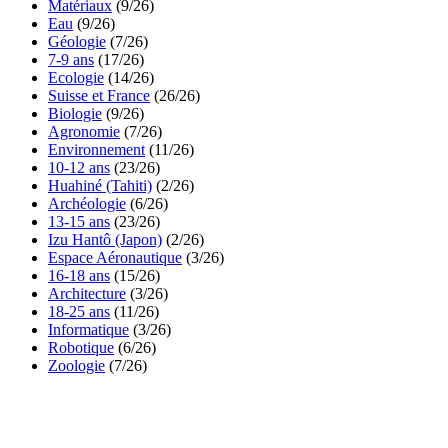
Matériaux
(9/26)
Eau
(9/26)
Géologie
(7/26)
7-9 ans
(17/26)
Ecologie
(14/26)
Suisse et France
(26/26)
Biologie
(9/26)
Agronomie
(7/26)
Environnement
(11/26)
10-12 ans
(23/26)
Huahiné (Tahiti)
(2/26)
Archéologie
(6/26)
13-15 ans
(23/26)
Izu Hantô (Japon)
(2/26)
Espace Aéronautique
(3/26)
16-18 ans
(15/26)
Architecture
(3/26)
18-25 ans
(11/26)
Informatique
(3/26)
Robotique
(6/26)
Zoologie
(7/26)