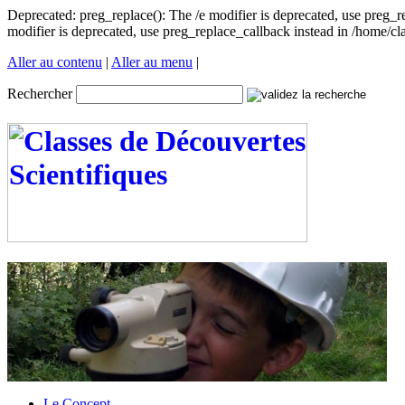
Deprecated: preg_replace(): The /e modifier is deprecated, use preg_
modifier is deprecated, use preg_replace_callback instead in /home/
Aller au contenu
|
Aller au menu
|
Rechercher
Le Concept