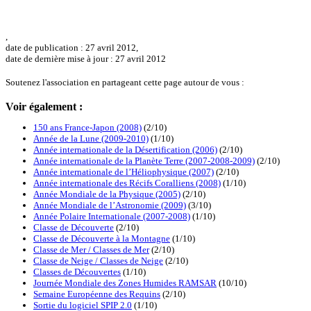
,
date de publication : 27 avril 2012,
date de dernière mise à jour : 27 avril 2012
Soutenez l'association en partageant cette page autour de vous :
Voir également :
150 ans France-Japon (2008)
(2/10)
Année de la Lune (2009-2010)
(1/10)
Année internationale de la Désertification (2006)
(2/10)
Année internationale de la Planète Terre (2007-2008-2009)
(2/10)
Année internationale de l’Héliophysique (2007)
(2/10)
Année internationale des Récifs Coralliens (2008)
(1/10)
Année Mondiale de la Physique (2005)
(2/10)
Année Mondiale de l’Astronomie (2009)
(3/10)
Année Polaire Internationale (2007-2008)
(1/10)
Classe de Découverte
(2/10)
Classe de Découverte à la Montagne
(1/10)
Classe de Mer / Classes de Mer
(2/10)
Classe de Neige / Classes de Neige
(2/10)
Classes de Découvertes
(1/10)
Journée Mondiale des Zones Humides RAMSAR
(10/10)
Semaine Européenne des Requins
(2/10)
Sortie du logiciel SPIP 2.0
(1/10)