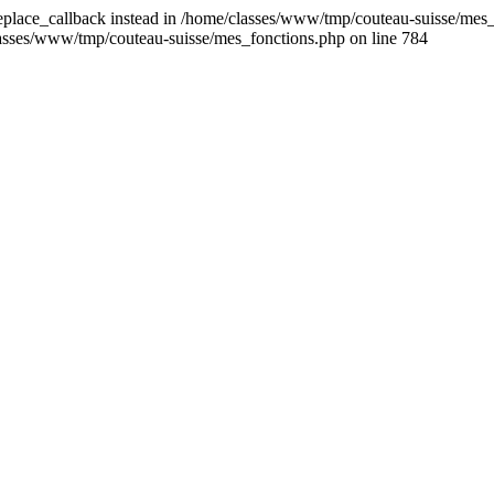
replace_callback instead in /home/classes/www/tmp/couteau-suisse/mes_
classes/www/tmp/couteau-suisse/mes_fonctions.php on line 784