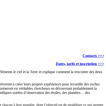
Contacts >>>
Dates, tarifs et inscription >>>
éléments le ciel et la Terre et explique comment la rencontre des deux
rriveront à créer leurs propres expériences pour recueillir des roches
ansformeront en véritables chercheurs en découvrant probablement la
ifiques soirées d’observation des étoiles, des planètes… des
 chacun à leur manière, dont l’objectif est de modéliser ce qui permet