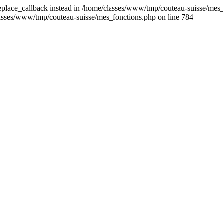
replace_callback instead in /home/classes/www/tmp/couteau-suisse/mes_
classes/www/tmp/couteau-suisse/mes_fonctions.php on line 784