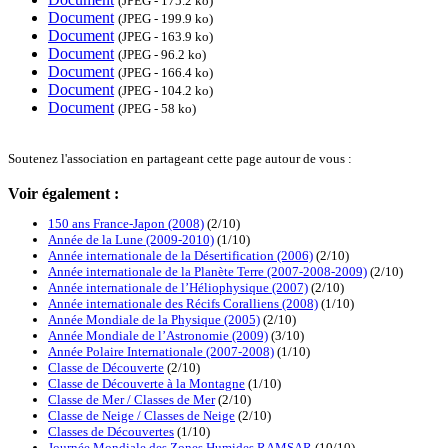
(JPEG - 175.2 ko)
Document
(JPEG - 199.9 ko)
Document
(JPEG - 163.9 ko)
Document
(JPEG - 96.2 ko)
Document
(JPEG - 166.4 ko)
Document
(JPEG - 104.2 ko)
Document
(JPEG - 58 ko)
Soutenez l'association en partageant cette page autour de vous :
Voir également :
150 ans France-Japon (2008)
(2/10)
Année de la Lune (2009-2010)
(1/10)
Année internationale de la Désertification (2006)
(2/10)
Année internationale de la Planète Terre (2007-2008-2009)
(2/10)
Année internationale de l’Héliophysique (2007)
(2/10)
Année internationale des Récifs Coralliens (2008)
(1/10)
Année Mondiale de la Physique (2005)
(2/10)
Année Mondiale de l’Astronomie (2009)
(3/10)
Année Polaire Internationale (2007-2008)
(1/10)
Classe de Découverte
(2/10)
Classe de Découverte à la Montagne
(1/10)
Classe de Mer / Classes de Mer
(2/10)
Classe de Neige / Classes de Neige
(2/10)
Classes de Découvertes
(1/10)
Journée Mondiale des Zones Humides RAMSAR
(10/10)