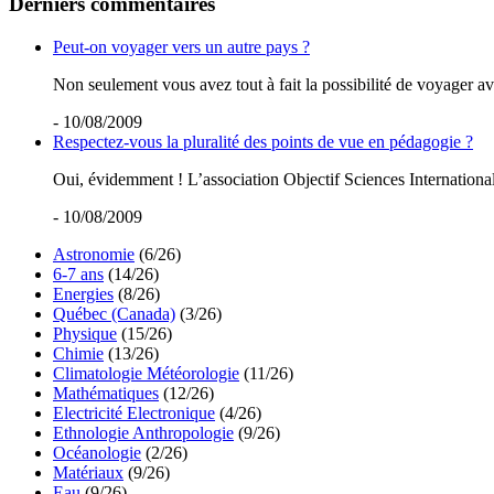
Derniers commentaires
Peut-on voyager vers un autre pays ?
Non seulement vous avez tout à fait la possibilité de voyager ave
- 10/08/2009
Respectez-vous la pluralité des points de vue en pédagogie ?
Oui, évidemment ! L’association Objectif Sciences International 
- 10/08/2009
Astronomie
(6/26)
6-7 ans
(14/26)
Energies
(8/26)
Québec (Canada)
(3/26)
Physique
(15/26)
Chimie
(13/26)
Climatologie Météorologie
(11/26)
Mathématiques
(12/26)
Electricité Electronique
(4/26)
Ethnologie Anthropologie
(9/26)
Océanologie
(2/26)
Matériaux
(9/26)
Eau
(9/26)