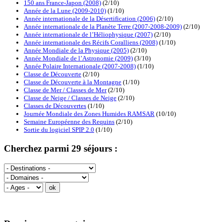
150 ans France-Japon (2008)
(2/10)
Année de la Lune (2009-2010)
(1/10)
Année internationale de la Désertification (2006)
(2/10)
Année internationale de la Planète Terre (2007-2008-2009)
(2/10)
Année internationale de l’Héliophysique (2007)
(2/10)
Année internationale des Récifs Coralliens (2008)
(1/10)
Année Mondiale de la Physique (2005)
(2/10)
Année Mondiale de l’Astronomie (2009)
(3/10)
Année Polaire Internationale (2007-2008)
(1/10)
Classe de Découverte
(2/10)
Classe de Découverte à la Montagne
(1/10)
Classe de Mer / Classes de Mer
(2/10)
Classe de Neige / Classes de Neige
(2/10)
Classes de Découvertes
(1/10)
Journée Mondiale des Zones Humides RAMSAR
(10/10)
Semaine Européenne des Requins
(2/10)
Sortie du logiciel SPIP 2.0
(1/10)
Cherchez parmi 29 séjours :