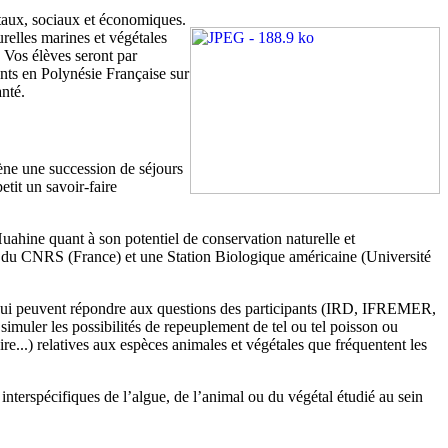
ntaux, sociaux et économiques.
relles marines et végétales
. Vos élèves seront par
nts en Polynésie Française sur
anté.
ène une succession de séjours
tit un savoir-faire
Huahine quant à son potentiel de conservation naturelle et
on du CNRS (France) et une Station Biologique américaine (Université
ues qui peuvent répondre aux questions des participants (IRD, IFREMER,
imuler les possibilités de repeuplement de tel ou tel poisson ou
e...) relatives aux espèces animales et végétales que fréquentent les
 interspécifiques de l’algue, de l’animal ou du végétal étudié au sein