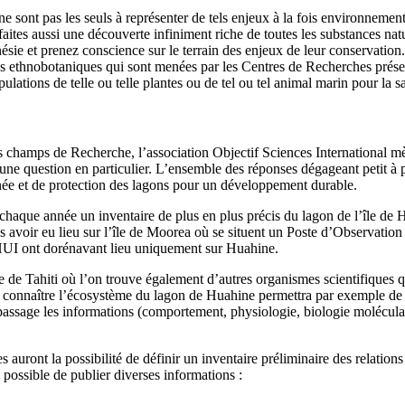
e sont pas les seuls à représenter de tels enjeux à la fois environneme
tes aussi une découverte infiniment riche de toutes les substances natu
nésie et prenez conscience sur le terrain des enjeux de leur conservation
 ethnobotaniques qui sont menées par les Centres de Recherches prése
opulations de telle ou telle plantes ou de tel ou tel animal marin pour la s
ds champs de Recherche, l’association Objectif Sciences International m
une question en particulier. L’ensemble des réponses dégageant petit à pe
ée et de protection des lagons pour un développement durable.
r chaque année un inventaire de plus en plus précis du lagon de l’île de 
ès avoir eu lieu sur l’île de Moorea où se situent un Poste d’Observati
HUI ont dorénavant lieu uniquement sur Huahine.
’île de Tahiti où l’on trouve également d’autres organismes scientifiq
 connaître l’écosystème du lagon de Huahine permettra par exemple de s
passage les informations (comportement, physiologie, biologie moléculair
auront la possibilité de définir un inventaire préliminaire des relations
 possible de publier diverses informations :