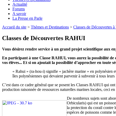
Actualité
Forums
A savoir
La Presse en Parle
Accueil du site
>
Thèmes et Destinations
>
Classes de Découvertes à 
Classes de Découvertes RAHUI
Vous désirez rendre service à un grand projet scientifique aux enj
En participant à une Classe RAHUI, vous aurez la possibilité de cô
vos élèves... Et si on ajoutait la possibilité d’approcher en toute séc
« Rahui » (ra-hou-i) signifie « jachère marine » en polynésien et
îles polynésiennes qui devaient parvenir à subvenir à tous leurs 
C’est dans ce cadre général que se posent les Classes RAHUI qui ont 
production raisonnée de ressources naturelles marines locales, ceci e
De nombreux sujets sont abord
Orbicularis) qui est un poisson
la protection du corail contre
espèces de poissons comme l