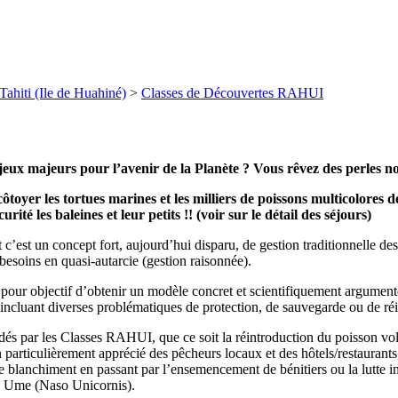
Tahiti (Ile de Huahiné)
>
Classes de Découvertes RAHUI
eux majeurs pour l’avenir de la Planète ? Vous rêvez des perles noi
toyer les tortues marines et les milliers de poissons multicolores 
urité les baleines et leur petits !! (voir sur le détail des séjours)
 c’est un concept fort, aujourd’hui disparu, de gestion traditionnelle de
besoins en quasi-autarcie (gestion raisonnée).
pour objectif d’obtenir un modèle concret et scientifiquement argumenté
n incluant diverses problématiques de protection, de sauvegarde ou de r
és par les Classes RAHUI, que ce soit la réintroduction du poisson vola
 particulièrement apprécié des pêcheurs locaux et des hôtels/restaurants,
 le blanchiment en passant par l’ensemencement de bénitiers ou la lutte i
e Ume (Naso Unicornis).